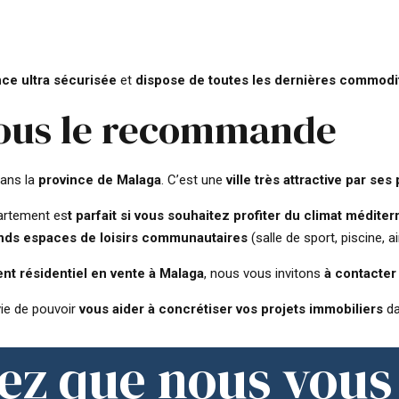
nce ultra sécurisée
et
dispose de toutes les dernières commodi
vous le recommande
dans la
province de Malaga
. C’est une
ville très attractive par s
partement es
t parfait si vous souhaitez profiter du climat médite
nds espaces de loisirs communautaires
(salle de sport, piscine, ai
nt résidentiel en vente à Malaga
, nous vous invitons
à contacter
ie de pouvoir
vous aider à concrétiser vos projets immobiliers
da
ez que nous vous