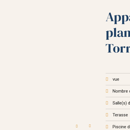
App
plan
Torr
vue
Nombre 
Salle(s) 
Terasse
Piscine 