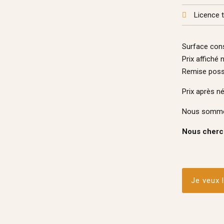
Licence t
Surface cons
Prix affiché 
Remise poss
Prix après n
Nous somme
Nous cherch
Je veux