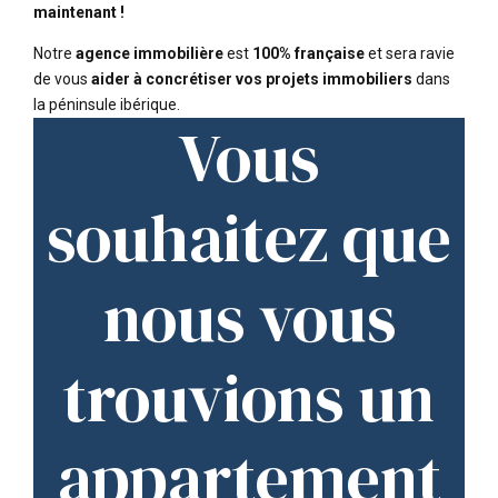
maintenant !
Notre
agence immobilière
est
100% française
et sera ravie
de vous
aider à concrétiser vos projets immobiliers
dans
la péninsule ibérique.
Vous
souhaitez que
nous vous
trouvions un
appartement