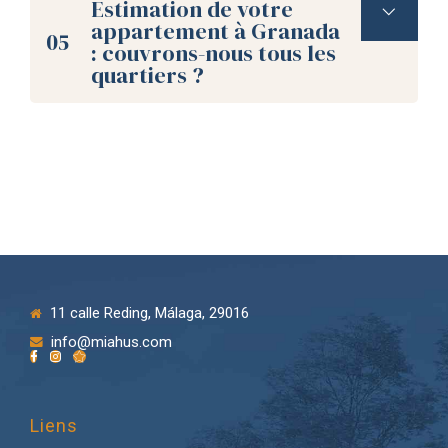
Estimation de votre
Vérifiez vos spams.
appartement à Granada
05
: couvrons-nous tous les
quartiers ?
En Espagne les valeurs cadastrales
contacter
sont composées
de vingt caractères
.
Vérifiez que vous avez fourni le bon
nom sans erreur.
sans fournir le
11 calle Reding, Málaga, 29016
numéro de porte
info@miahus.com
Liens