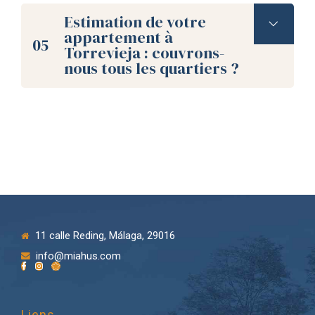
Vérifiez vos spams.
Estimation de votre
appartement à
05
Torrevieja : couvrons-
nous tous les quartiers ?
En Espagne les valeurs cadastrales
sont composées
de vingt caractères
.
contacter
Vérifiez que vous avez fourni le bon
nom sans erreur.
sans fournir le
numéro de porte
11 calle Reding, Málaga, 29016
info@miahus.com
Liens