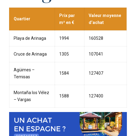
Prix par
Valeur moyenne
Quartier
m² en €
d’achat
Playa de Arinaga
1994
160528
Cruce de Arinaga
1305
107041
Agüimes –
1584
127407
Temisas
Montaña los Vélez
1588
127400
– Vargas