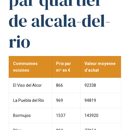
de alcala-del-
rio
Communnes
Prix par
Valeur moyenne
voisines
m² en €
d’achat
El Viso del Alcor
866
92338
La Puebla del Río
969
94819
Bormujos
1537
143920