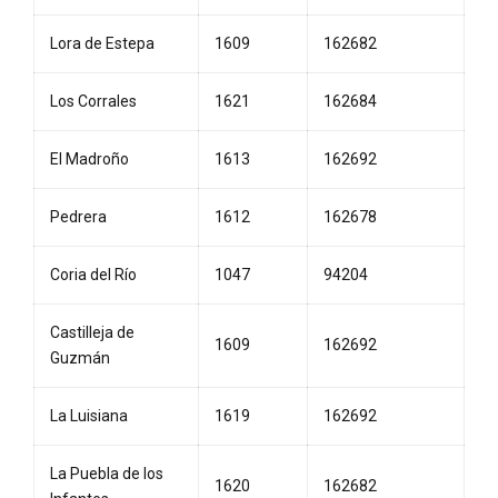
Lora de Estepa
1609
162682
Los Corrales
1621
162684
El Madroño
1613
162692
Pedrera
1612
162678
Coria del Río
1047
94204
Castilleja de
1609
162692
Guzmán
La Luisiana
1619
162692
La Puebla de los
1620
162682