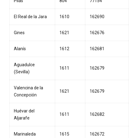
Pilas
804
77154
El Real de la Jara
1610
162690
Gines
1621
162676
Alanís
1612
162681
Aguadulce
1611
162679
(Sevilla)
Valencina de la
1621
162679
Concepción
Huévar del
1611
162682
Aljarafe
Marinaleda
1615
162672