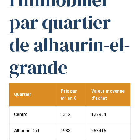
par quartier
de alhaurin-el-
grande
Prix par
Valeur moyenne
Quartier
m² en €
d’achat
Centro
1312
127954
Alhaurín Golf
1983
263416