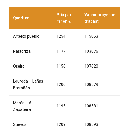
Prix par
Valeur moyenne
Quartier
m² en €
d’achat
Arteixo pueblo
1254
115063
Pastoriza
1177
103076
Oseiro
1156
107620
Loureda – Lañas –
1206
108579
Barrañán
Morás – A
1195
108581
Zapateira
Suevos
1209
108593