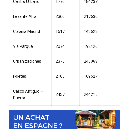
Centro Urbano
1770
184237
Levante Alto
2366
217630
Colonia Madrid
1617
143623
Via Parque
2074
192426
Urbanizaciones
2375
247068
Foietes
2165
169527
Casco Antiguo –
2437
244215
Puerto