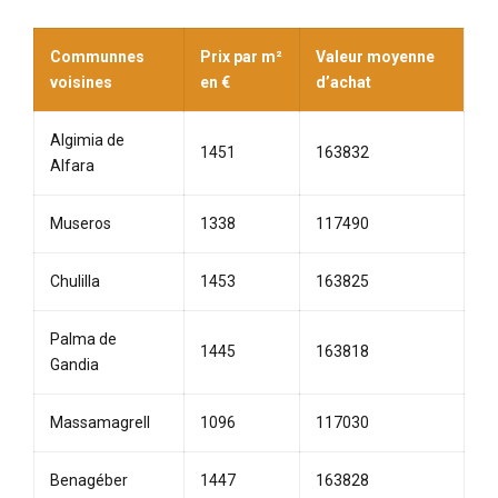
Communnes
Prix par m²
Valeur moyenne
voisines
en €
d’achat
Algimia de
1451
163832
Alfara
Museros
1338
117490
Chulilla
1453
163825
Palma de
1445
163818
Gandia
Massamagrell
1096
117030
Benagéber
1447
163828