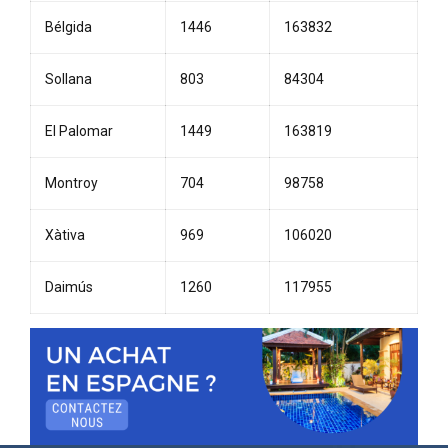
Bélgida
1446
163832
Sollana
803
84304
El Palomar
1449
163819
Montroy
704
98758
Xàtiva
969
106020
Daimús
1260
117955