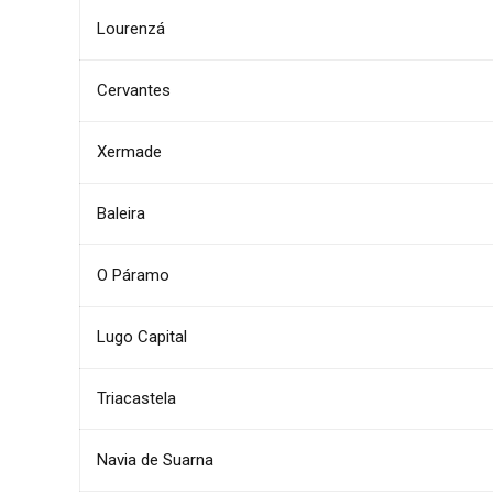
Lourenzá
Cervantes
Xermade
Baleira
O Páramo
Lugo Capital
Triacastela
Navia de Suarna