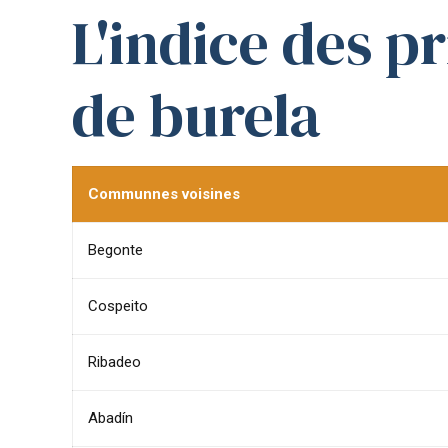
L'indice des p
de burela
Communnes voisines
Begonte
Cospeito
Ribadeo
Abadín