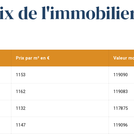
rix de l'immobilie
Prix par m² en €
Valeur m
1153
119090
1162
119083
1132
117875
1147
119096