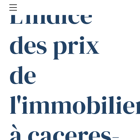
L'indice
des prix
de
l'immobilie
à caceres-