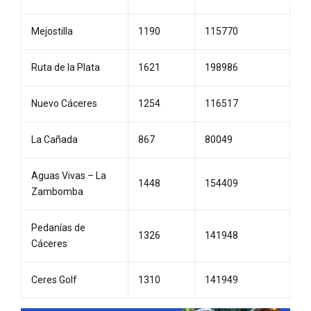
Mejostilla
1190
115770
Ruta de la Plata
1621
198986
Nuevo Cáceres
1254
116517
La Cañada
867
80049
Aguas Vivas – La
1448
154409
Zambomba
Pedanías de
1326
141948
Cáceres
Ceres Golf
1310
141949