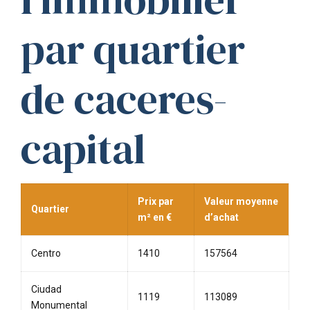
par quartier
de caceres-
capital
Prix par
Valeur moyenne
Quartier
m² en €
d’achat
Centro
1410
157564
Ciudad
1119
113089
Monumental