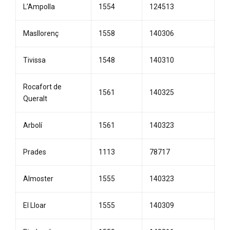
L’Ampolla
1554
124513
Masllorenç
1558
140306
Tivissa
1548
140310
Rocafort de
1561
140325
Queralt
Arbolí
1561
140323
Prades
1113
78717
Almoster
1555
140323
El Lloar
1555
140309