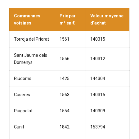
Communnes
Prix par
Valeur moyenne
voisines
m² en €
d’achat
Torroja del Priorat
1561
140315
Sant Jaume dels
1556
140312
Domenys
Riudoms
1425
144304
Caseres
1563
140315
Puigpelat
1554
140309
Cunit
1842
153794