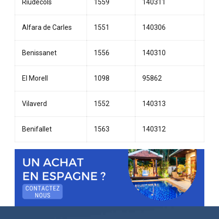
Riudecols
1559
140311
Alfara de Carles
1551
140306
Benissanet
1556
140310
El Morell
1098
95862
Vilaverd
1552
140313
Benifallet
1563
140312