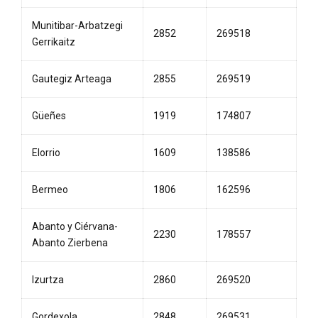
Munitibar-Arbatzegi
2852
269518
Gerrikaitz
Gautegiz Arteaga
2855
269519
Güeñes
1919
174807
Elorrio
1609
138586
Bermeo
1806
162596
Abanto y Ciérvana-
2230
178557
Abanto Zierbena
Izurtza
2860
269520
Gordexola
2848
269531