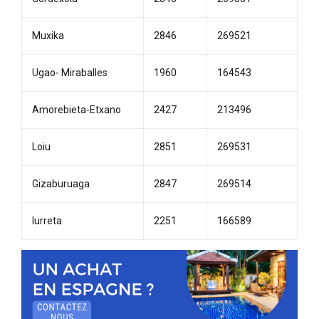
Muxika
2846
269521
Ugao- Miraballes
1960
164543
Amorebieta-Etxano
2427
213496
Loiu
2851
269531
Gizaburuaga
2847
269514
Iurreta
2251
166589