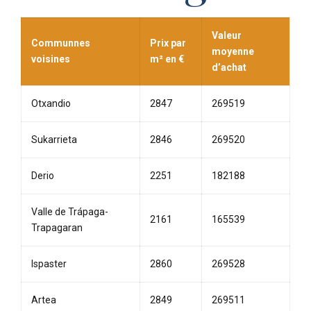
Valeur
Communnes
Prix par
moyenne
voisines
m² en €
d’achat
Otxandio
2847
269519
Sukarrieta
2846
269520
Derio
2251
182188
Valle de Trápaga-
2161
165539
Trapagaran
Ispaster
2860
269528
Artea
2849
269511