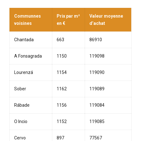
Communnes
Prix par m²
Valeur moyenne
voisines
en €
d’achat
Chantada
663
86910
A Fonsagrada
1150
119098
Lourenzá
1154
119090
Sober
1162
119089
Rábade
1156
119084
O Incio
1152
119085
Cervo
897
77567