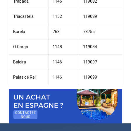
Trabada
1146
119082
Triacastela
1152
119089
Burela
763
73755
O Corgo
1148
119084
Baleira
1146
119097
Palas de Rei
1146
119099