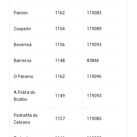
Pantón
1162
119083
Cospeito
1154
119089
Becerreá
1156
119093
Barreiros
1148
83846
O Páramo
1162
119096
A Pobra do
1149
119093
Brollón
Pedrafita do
1157
119085
Cebreiro