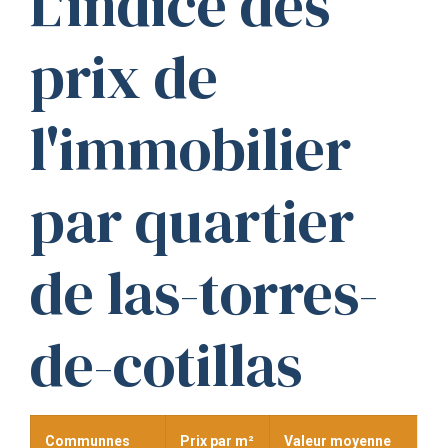
L'indice des
prix de
l'immobilier
par quartier
de las-torres-
de-cotillas
Communnes
Prix par m²
Valeur moyenne