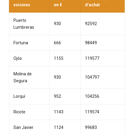
voisines
en €
d’achat
Puerto
930
92592
Lumbreras
Fortuna
666
98449
Ojós
1155
119577
Molina de
930
104797
Segura
Lorquí
952
104256
Ricote
1143
119574
San Javier
1124
99683