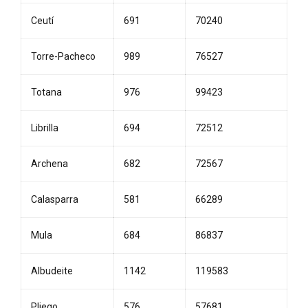
Ceutí
691
70240
Torre-Pacheco
989
76527
Totana
976
99423
Librilla
694
72512
Archena
682
72567
Calasparra
581
66289
Mula
684
86837
Albudeite
1142
119583
Pliego
576
57681