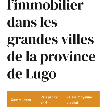
l’immobilier
dans les
grandes villes
de la province
de Lugo
Prix par m²
Valeur moyenne
Communnes
en €
d’achat