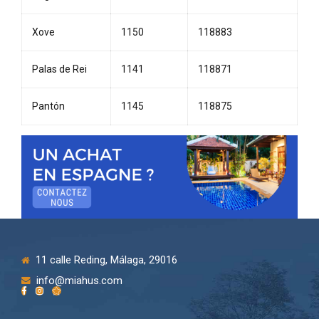
Xove
1150
118883
Palas de Rei
1141
118871
Pantón
1145
118875
11 calle Reding, Málaga, 29016
info@miahus.com