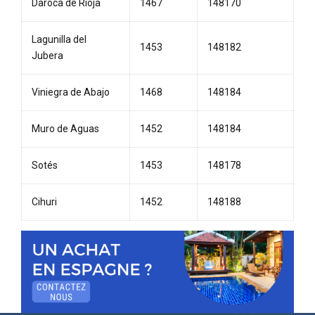
Daroca de Rioja
1467
148170
Lagunilla del
1453
148182
Jubera
Viniegra de Abajo
1468
148184
Muro de Aguas
1452
148184
Sotés
1453
148178
Cihuri
1452
148188