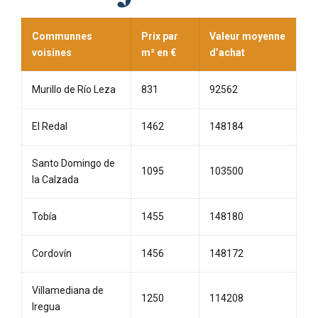
Communnes
Prix par
Valeur moyenne
voisines
m² en €
d’achat
Murillo de Río Leza
831
92562
El Redal
1462
148184
Santo Domingo de
1095
103500
la Calzada
Tobía
1455
148180
Cordovín
1456
148172
Villamediana de
1250
114208
Iregua