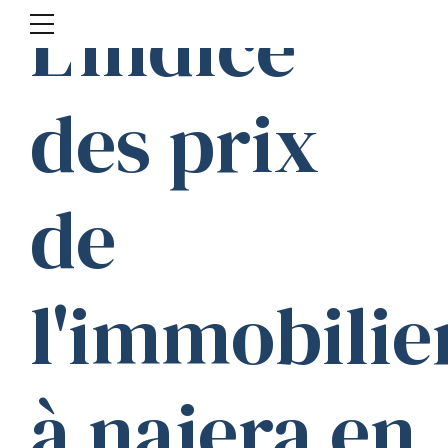
L'indice
des prix
de
l'immobilie
à najera en