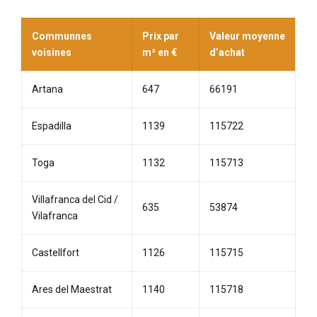
Communnes
Prix par
Valeur moyenne
voisines
m² en €
d’achat
Artana
647
66191
Espadilla
1139
115722
Toga
1132
115713
Villafranca del Cid /
635
53874
Vilafranca
Castellfort
1126
115715
Ares del Maestrat
1140
115718