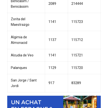
Benicasim /
2089
214444
Benicàssim
Zorita del
1141
115723
Maestrazgo
Algimia de
1137
115712
Almonacid
Alcudia de Veo
1141
115721
Palanques
1129
115720
San Jorge / Sant
917
83289
Jordi