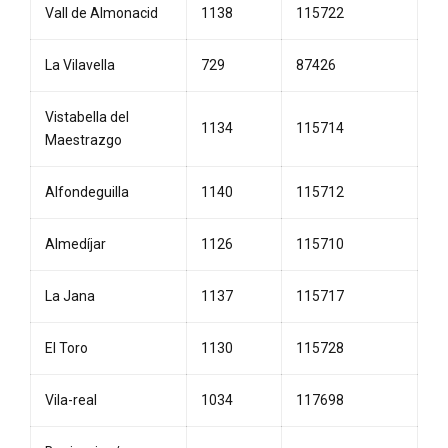
Vall de Almonacid
1138
115722
La Vilavella
729
87426
Vistabella del
1134
115714
Maestrazgo
Alfondeguilla
1140
115712
Almedíjar
1126
115710
La Jana
1137
115717
El Toro
1130
115728
Vila-real
1034
117698