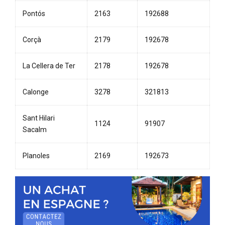
Pontós
2163
192688
Corçà
2179
192678
La Cellera de Ter
2178
192678
Calonge
3278
321813
Sant Hilari
1124
91907
Sacalm
Planoles
2169
192673