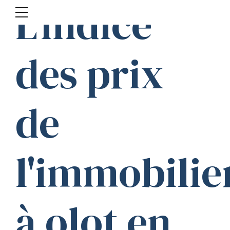
L'indice
des prix
de
l'immobilie
à olot en