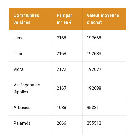
Communnes
Prix par
Valeur moyenne
voisines
m² en €
d’achat
Llers
2168
192668
Osor
2168
192683
Vidrà
2172
192677
Vallfogona de
2167
192688
Ripollès
Arbúcies
1088
95331
Palamós
2666
255512