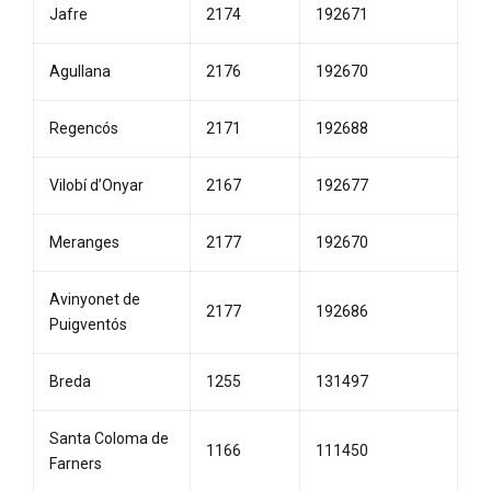
Jafre
2174
192671
Agullana
2176
192670
Regencós
2171
192688
Vilobí d’Onyar
2167
192677
Meranges
2177
192670
Avinyonet de
2177
192686
Puigventós
Breda
1255
131497
Santa Coloma de
1166
111450
Farners