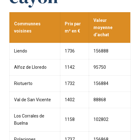
Valeur
Communnes
Prix par
moyenne
voisines
m² en €
d’achat
Liendo
1736
156888
Alfoz de Lloredo
1142
95750
Riotuerto
1732
156884
Val de San Vicente
1402
88868
Los Corrales de
1158
102802
Buelna
Polaciones
1737
156868