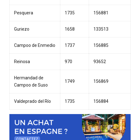
Pesquera
1735
156881
Guriezo
1658
133513
Campoo de Enmedio
1737
156885
Reinosa
970
93652
Hermandad de
1749
156869
Campoo de Suso
Valdeprado del Río
1735
156884