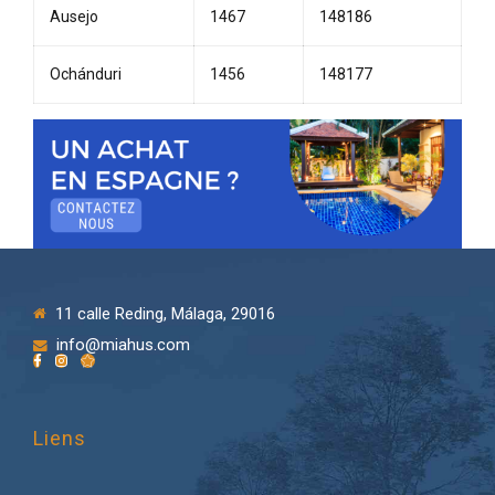
Ausejo
1467
148186
Ochánduri
1456
148177
11 calle Reding, Málaga, 29016
info@miahus.com
Liens