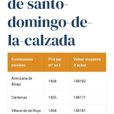
de santo-
domingo-de-
la-calzada
Communnes
Prix par
Valeur moyenne
voisines
m² en €
d’achat
Arenzana de
1468
148182
Abajo
Cárdenas
1455
148171
Villaverde de Rioja
1468
148181