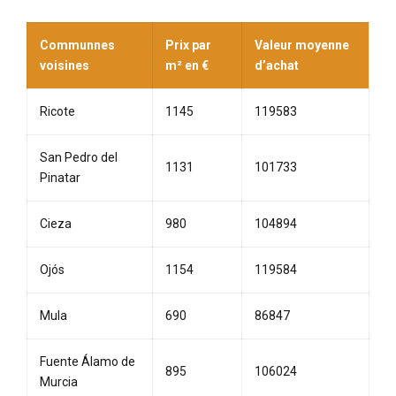
Communnes
Prix par
Valeur moyenne
voisines
m² en €
d’achat
Ricote
1145
119583
San Pedro del
1131
101733
Pinatar
Cieza
980
104894
Ojós
1154
119584
Mula
690
86847
Fuente Álamo de
895
106024
Murcia