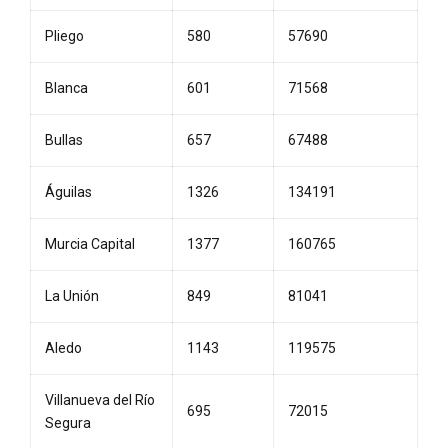
Pliego
580
57690
Blanca
601
71568
Bullas
657
67488
Águilas
1326
134191
Murcia Capital
1377
160765
La Unión
849
81041
Aledo
1143
119575
Villanueva del Río
695
72015
Segura