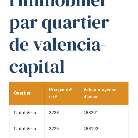
par quartier
de valencia-
capital
Prix par m²
Valeur moyenne
Quartier
en €
d’achat
Ciutat Vella
3238
488201
Ciutat Vella
3226
488192