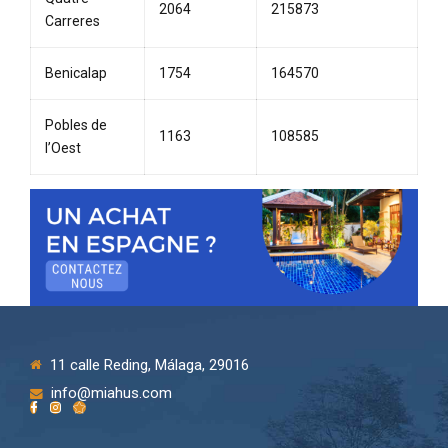
2064
215873
Carreres
Benicalap
1754
164570
Pobles de
1163
108585
l’Oest
11 calle Reding, Málaga, 29016
info@miahus.com