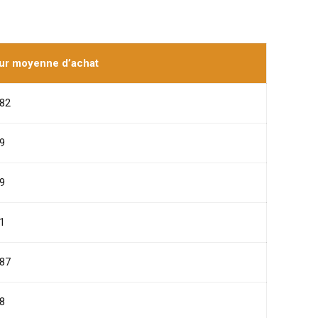
ur moyenne d’achat
82
9
9
1
87
8