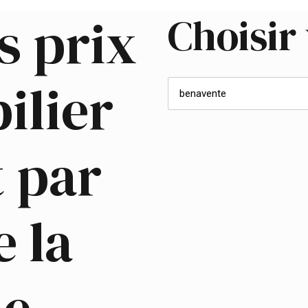
s prix
Choisir 
ilier
t par
e la