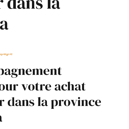
r dans la
ra
pagnement
our votre achat
r dans la province
a