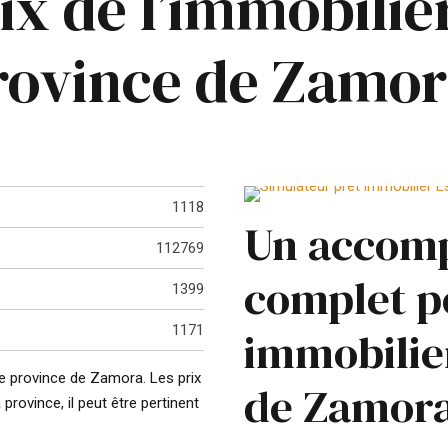
rix de l’immobilie
rovince de Zamo
1118
Un accom
112769
complet p
1399
1171
immobilie
 de province de Zamora. Les prix
de Zamor
rovince, il peut être pertinent