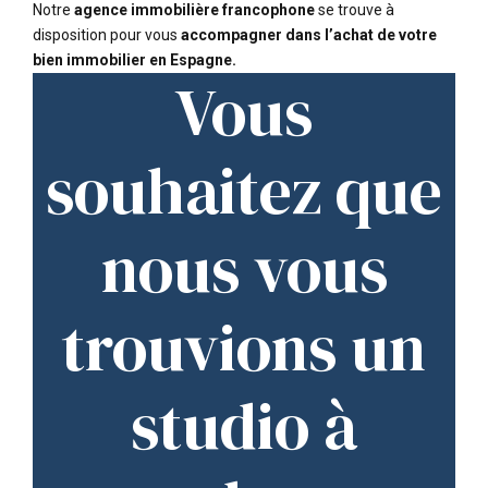
Notre
agence immobilière
francophone
se trouve à
disposition pour vous
accompagner dans l’achat de votre
bien immobilier en Espagne.
Vous
souhaitez que
nous vous
trouvions un
studio à