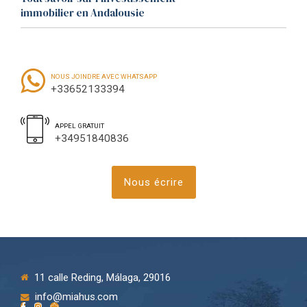
immobilier en Andalousie
NOUS JOINDRE AVEC WHATSAPP
+33652133394
APPEL GRATUIT
+34951840836
Nous écrire
11 calle Reding, Málaga, 29016
info@miahus.com