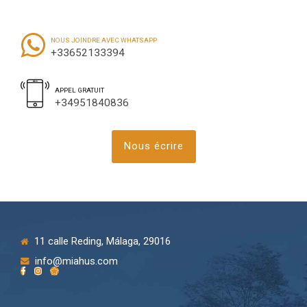
NOUS JOINDRE AVEC WHATSAPP
+33652133394
APPEL GRATUIT
+34951840836
Nous écrire
11 calle Reding, Málaga, 29016
info@miahus.com